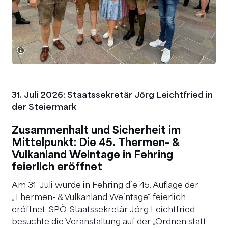
31. Juli 2026: Staatssekretär Jörg Leichtfried in
29
der Steiermark
Kä
Zusammenhalt und Sicherheit im
Si
Mittelpunkt: Die 45. Thermen- &
Ki
Vulkanland Weintage in Fehring
Di
feierlich eröffnet
Bu
Am 31. Juli wurde in Fehring die 45. Auflage der
Ma
„Thermen- & Vulkanland Weintage“ feierlich
Ki
eröffnet. SPÖ-Staatssekretär Jörg Leichtfried
Me
besuchte die Veranstaltung auf der „Ordnen statt
st