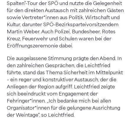
Spalten“-Tour der SPÖ und nutzte die Gelegenheit
be
für den direkten Austausch mit zahlreichen Gästen
Al
sowie Vertreter*innen aus Politik, Wirtschaft und
ge
Kultur, darunter SPÖ-Bezirksparteivorsitzendem
wi
Martin Weber. Auch Polizei, Bundesheer, Rotes
es
Kreuz, Feuerwehr und Schulen waren bei der
gan
Eröffnungszeremonie dabei.
Er
Eu
Die ausgelassene Stimmung prägte den Abend. In
da
den zahlreichen Gesprächen, die Leichtfried
u.
führte, stand das Thema Sicherheit im Mittelpunkt
Fr
– ein reger und konstruktiver Austausch, der die
Pr
Anliegen der Region aufgriff. Leichtfried zeigte
de
sich beeindruckt vom Engagement der
Fr
Fehringer*innen. „Ich bedanke mich bei allen
re
Organisator*innen für die gelungene Ausrichtung
ve
der Weintage“, so Leichtfried.