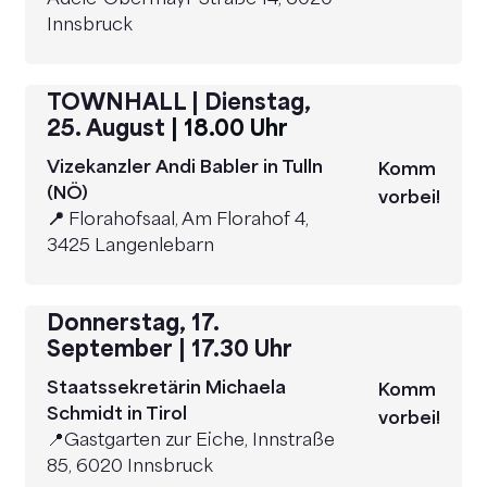
Adele-Obermayr-Straße 14, 6020
Innsbruck
TOWNHALL
| D
ienstag,
25. August
| 18.00 Uhr
Vizekanzler Andi Babler in Tulln
Komm
(NÖ)
vorbei!
📍
Florahofsaal, Am Florahof 4,
3425 Langenlebarn
Donnerstag, 17.
September | 17.30 Uhr
Staatssekretärin Michaela
Komm
Schmidt in Tirol
vorbei!
📍Gastgarten zur Eiche, Innstraße
85, 6020 Innsbruck