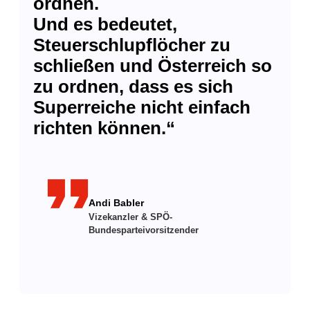
ordnen.
Und es bedeutet,
Steuerschlupflöcher zu
schließen und Österreich so
zu ordnen, dass es sich
Superreiche nicht einfach
richten können.“
format_quote
Andi Babler
Vizekanzler & SPÖ-
Bundesparteivorsitzender