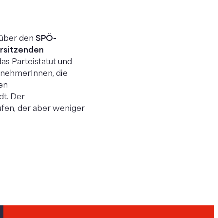
 über den
SPÖ-
rsitzenden
s Parteistatut und
ilnehmerInnen, die
en
dt. Der
ufen, der aber weniger