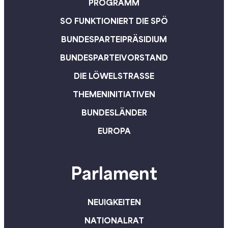
PROGRAMM
Ordnung in die
SO FUNKTIONIERT DIE SPÖ
Staatsfinanzen und
BUNDESPARTEIPRÄSIDIUM
investieren in eine gute
Zukunft!“, sagt SPÖ-
BUNDESPARTEIVORSTAND
Bundesgeschäftsführer
DIE LÖWELSTRASSE
Klaus Seltenheim.
THEMENINITIATIVEN
BUNDESLÄNDER
EUROPA
Parlament
NEUIGKEITEN
NATIONALRAT