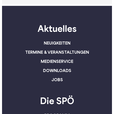
2027 und 2028
am Wiener Rathau
beschlossen. „Dabei bringen
erinnerte SPÖ-Vor
wir drei Dinge unter einen
Vizekanzler Andr
Hut: Wir sanieren das
an sozialdemokra
Aktuelles
Budget. Wir investieren in
Errungenschaften
unsere Zukunft. Und wir
8-Stunden-Tag, d
sorgen für Gerechtigkeit,
Sozialstaat und fr
NEUIGKEITEN
indem wir einen fairen
Bildungszugang 
TERMINE & VERANSTALTUNGEN
Beitrag der breiten
betonte: „Die Ge
Schultern einfordern“,
MEDIENSERVICE
zeigt, dass Öster
betonte Vizekanzler und
der SPÖ immer b
DOWNLOADS
SPÖ-Vorsitzender Andreas
dagestanden ist.
JOBS
Babler, der darauf verwies,
machen wir auch j
dass mehr als die Hälfte des
ist Sinn unserer Pol
Konsolidierungsvolumens
machen das Lebe
Die SPÖ
von Banken, Konzernen und
Menschen besser
Besserverdienenden
kommen. „Wir bringen