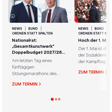
NEWS
BUND
NEWS
BUND
ORDNEN STATT SPALTEN
ORDNEN STATT SPA
Nationalrat:
Hoch der 1. Mai!
„Gesamtkunstwerk"
Der 1. Mai ist der
Doppelbudget 2027/28
der Sozialdemokr
beschlossen
Am letzten Tag eines
der Kampftag für
fünftägigen
Rechte der
ZUM TERMIN
Sitzungsmarathons des
Arbeitnehmer*inn
Nationalrats wurde das
Stimmungsvoll fei
ZUM TERMIN
„Gesamtkunstwerk“
SPÖ den Tag der 
Doppelbudget, wie es SPÖ-
hunderten Verans
Finanzminister Markus
in ganz Österreich
Marterbauer nannte, für
größten Mai-Ku