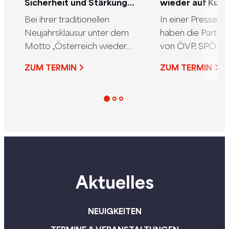
Sicherheit und Stärkung
wieder auf Kurs
des Gesundheitssystems
Bei ihrer traditionellen
In einer Presseko
sind 2026 SPÖ-
Neujahrsklausur unter dem
haben die Partei
Arbeitsschwerpunkte
Motto „Österreich wieder
von ÖVP, SPÖ u
auf Kurs bringen.“ hat die
Christian Stocker
ZUM TERMIN
ZUM TERMIN
SPÖ ihre
Babler und Beate
Arbeitsschwerpunkte für
Reisinger, das g
das Jahr 2026 definiert.
Regierungsprog
Ganz oben auf der roten
2025-2029 mit de
Prioritätenliste steht der
„Jetzt das Richtig
Kampf gegen die Teuerung,
Österreich.“ vorge
der Einsatz für mehr Schutz
Babler betonte, 
und Sicherheit durch einen
Regierungsprogr
Aktuelles
starken Rechtsstaat und die
Kompromiss im b
Stärkung des
Sinne des Wortes 
Gesundheitssystems.
Gemeinsam werde
NEUIGKEITEN
Parteien das Budg