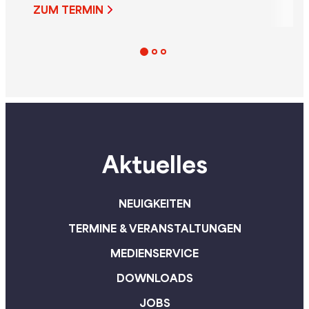
noch immer extrem hoch.
Belastung“, beto
ZUM TERMIN
Österreich zählt damit zu
Gesundheitsspre
den Schlusslichtern in
Rudolf Silvan. De
Europa. Anlässlich des Equal
appelliert der A
Pension Day am 9. August
an die Betriebe, d
pocht SPÖ-
geltende
Frauensprecherin Sabine
Hitzeschutzvero
Schatz daher u.a. auf die
konsequent einzu
Umsetzung der
die Gesundheit ih
Aktuelles
Lohntransparenz-Richtlinie.
Beschäftigten be
„Frauen müssen von ihrer
zu schützen.
Arbeit leben können und
NEUIGKEITEN
später auch von ihrer
TERMINE & VERANSTALTUNGEN
Pension. Faire Löhne sind
das wirksamste Mittel
MEDIENSERVICE
gegen Altersarmut“, so
DOWNLOADS
Schatz.
JOBS