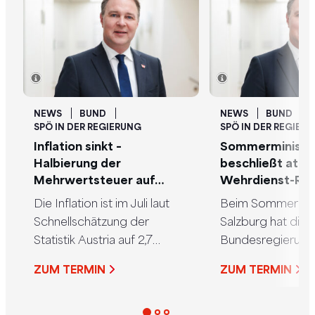
NEWS
BUND
NEWS
BUND
SPÖ IN DER REGIERUNG
SPÖ IN DER REGIER
Inflation sinkt –
Sommerministe
Halbierung der
beschließt attra
Mehrwertsteuer auf
Wehrdienst-Re
Lebensmittel wirkt!
Die Inflation ist im Juli laut
Beim Sommerminis
Schnellschätzung der
Salzburg hat die
Statistik Austria auf 2,7
Bundesregierung
Prozent gesunken.
größte Reform d
ZUM TERMIN
ZUM TERMIN
Entscheidend für diesen
Wehrdienstes seit
Rückgang war die von der
Jahren auf den 
SPÖ durchgesetzte
gebracht. Die Da