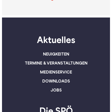
Halbierung der
Grundwehrdienste
Mehrwertsteuer auf
bei sechs Monate
Grundnahrungsmittel. SPÖ-
Bundesregierung
Vorsitzender, Vizekanzler
durch eine qualita
Andreas Babler betont:
Weiterentwicklun
Aktuelles
„Unsere Maßnahmen wirken.
Ausbildung den
Der Rückgang der Inflation
Grundwehrdienst 
ist eine gute Nachricht für
attraktiver. Auße
NEUIGKEITEN
alle Haushalte und Betriebe
werden die verpf
TERMINE & VERANSTALTUNGEN
in Österreich.“
Milizübungen wie
eingeführt – dies
MEDIENSERVICE
insgesamt drei 
DOWNLOADS
innerhalb von zeh
JOBS
Qualitativ aufgew
auch der Zivildien
Die SPÖ