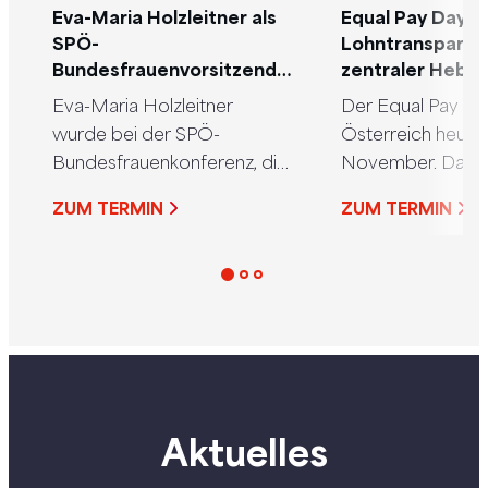
Eva-Maria Holzleitner als
Equal Pay Day:
SPÖ-
Lohntransparenz
Bundesfrauenvorsitzende
zentraler Hebel
wiedergewählt
Lohngerechtigk
Eva-Maria Holzleitner
Der Equal Pay Day 
wurde bei der SPÖ-
Österreich heuer 
Bundesfrauenkonferenz, die
November. Das he
am Freitag unter dem
Frauen arbeiten 
ZUM TERMIN
ZUM TERMIN
Motto „Mit Sicherheit für die
60 Tage gratis. Da
Frauen.“ stattgefunden hat,
Österreich deutli
mit überwältigenden 98,92
dem EU-Durchsch
Prozent als SPÖ-
das zu ändern, arb
Frauenvorsitzende
Regierung mit
wiedergewählt. In ihrer
Frauenministerin
kämpferischen Rede
Holzleitner mit 
betonte sie, dass die SPÖ in
daran, die EU-
Aktuelles
der Regierung viele
Lohntransparenzri
wichtige Forderungen
die von SPÖ-EU-