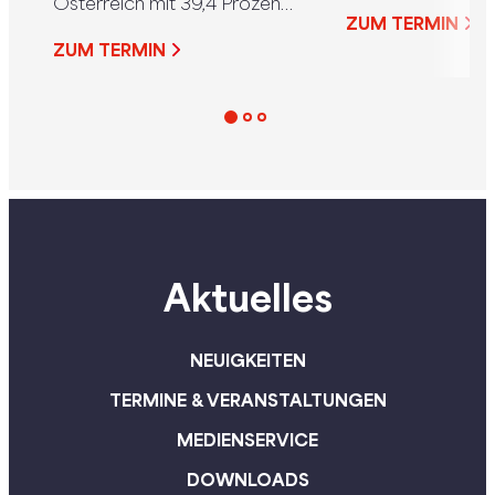
Österreich mit 39,4 Prozent
Arbeitnehmer ei
ZUM TERMIN
noch immer extrem hoch.
Belastung“, beto
ZUM TERMIN
Österreich zählt damit zu
Gesundheitsspre
den Schlusslichtern in
Rudolf Silvan. De
Europa. Anlässlich des Equal
appelliert der A
Pension Day am 9. August
an die Betriebe, d
pocht SPÖ-
geltende
Frauensprecherin Sabine
Hitzeschutzvero
Schatz daher u.a. auf die
konsequent einzu
Umsetzung der
die Gesundheit ih
Aktuelles
Lohntransparenz-Richtlinie.
Beschäftigten be
„Frauen müssen von ihrer
zu schützen.
Arbeit leben können und
NEUIGKEITEN
später auch von ihrer
TERMINE & VERANSTALTUNGEN
Pension. Faire Löhne sind
das wirksamste Mittel
MEDIENSERVICE
gegen Altersarmut“, so
DOWNLOADS
Schatz.