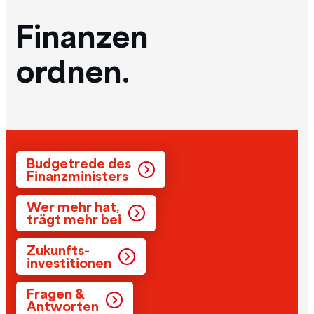
Finanzen
ordnen.
Budgetrede des
Finanzministers
Wer mehr hat,
trägt mehr bei
Zukunfts-
investitionen
Fragen &
Antworten